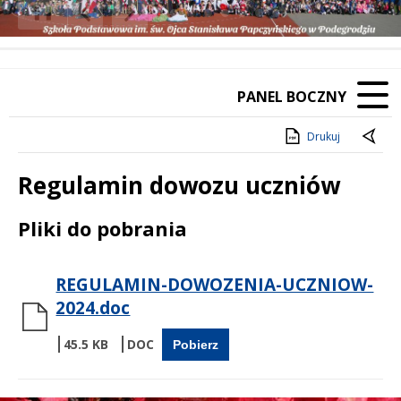
❚❚
Poprzedni Element
Następny Element
PANEL BOCZNY
Drukuj
Regulamin dowozu uczniów
Treść
Pliki do pobrania
REGULAMIN-DOWOZENIA-UCZNIOW-
2024.doc
45.5 KB
Pobierz