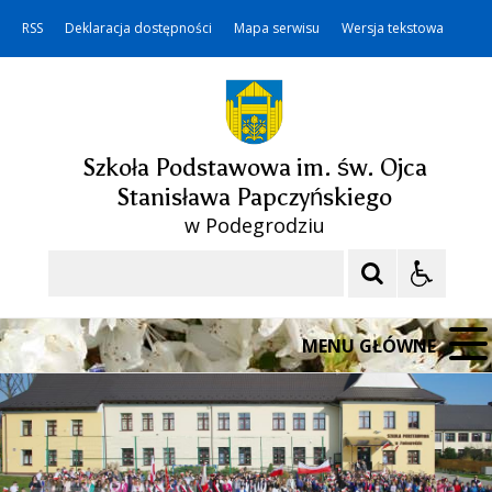
RSS
Deklaracja dostępności
Mapa serwisu
Wersja tekstowa
Szkoła Podstawowa im. św. Ojca
Stanisława Papczyńskiego
w Podegrodziu
Szukaj
MENU GŁÓWNE