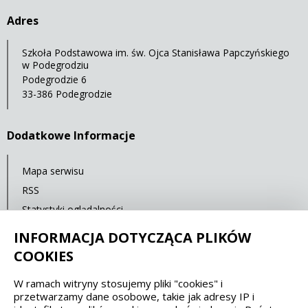
Adres
Szkoła Podstawowa im. św. Ojca Stanisława Papczyńskiego
w Podegrodziu
Podegrodzie 6
33-386 Podegrodzie
Dodatkowe Informacje
Mapa serwisu
RSS
Statystyki oglądalności
Ostatnia aktualizacja: 02.11.2021 12:00
INFORMACJA DOTYCZĄCA PLIKÓW
COOKIES
Spełniamy standardy dostępności oraz W3C
W ramach witryny stosujemy pliki "cookies" i
przetwarzamy dane osobowe, takie jak adresy IP i
WCAG 2.1
SECTION 508
EAA/EN 301549