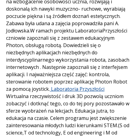
na wzbogacenie osobowości ucznia, rozwijają i
doskonalą ich nawyki muzyczno- ruchowe, wyrabiają
poczucie piękna i są źródłem doznań estetycznych.
Zabawa była udana a zajęcia poprowadziła pani A.
Jodłowska.W ramach projektu LaboratoriaPrzyszłości
czniowie zapoznali się z zestawem edukacyjnym
Photon, obsługą robotą. Dowiedzieli się o
niezbędnych aplikacjach niezbędnych do
interdyscyplinarnego wykorzystania robota, zasobach
internetowych . Następnie zapoznali się z interfejsem
aplikacji. I najważniejsza część zajęć: kontrola,
sterowanie robotem poprzez aplikację Photon Robot
za pomocą joystick.
Laboratoria Przyszłości
Wirtualna rzeczywistość i druk 3D pozwolą uczniom
zobaczyć i dotknąć tego, co do tej pory pozostawało w
sferze wyobrażeń na lekcjach. Edukacja jutra, to
edukacja na czasie. Celem programu jest zwiększenie
zainteresowania młodych ludzi kierunkami STEM.(S od
science,T od technology, E od engineering i M od