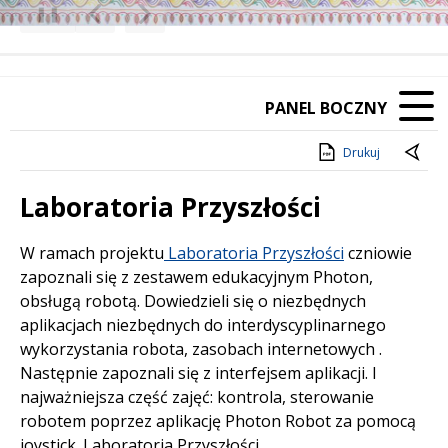
❚❚
Poprzedni Element
Następny Element
PANEL BOCZNY
Drukuj
Laboratoria Przyszłości
Treść
W ramach projektu
Laboratoria Przyszłości
czniowie
zapoznali się z zestawem edukacyjnym Photon,
obsługą robotą. Dowiedzieli się o niezbędnych
aplikacjach niezbędnych do interdyscyplinarnego
wykorzystania robota, zasobach internetowych .
Następnie zapoznali się z interfejsem aplikacji. I
najważniejsza część zajęć: kontrola, sterowanie
robotem poprzez aplikację Photon Robot za pomocą
joystick. Laboratoria Przyszłości