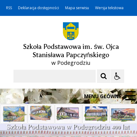
RSS
Deklaracja dostępności
Mapa serwisu
Wersja tekstowa
Szkoła Podstawowa im. św. Ojca
Stanisława Papczyńskiego
w Podegrodziu
Szukaj
MENU GŁÓWNE